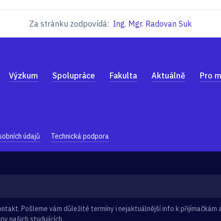
Za stránku zodpovídá:
Ing. Mgr. Radovan Suk
Výzkum
Spolupráce
Fakulta
Aktuálně
Pro m
sobních údajů
Technická podpora
takt. Pošleme vám důležité termíny i nejaktuálnější info k přijímačkám a
py našich studujících.