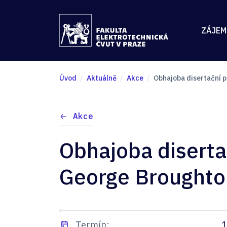
ZÁJEM
Úvod
Aktuálně
Akce
Obhajoba disertační p
Akce
Obhajoba diserta
George Broughto
Termín:
1