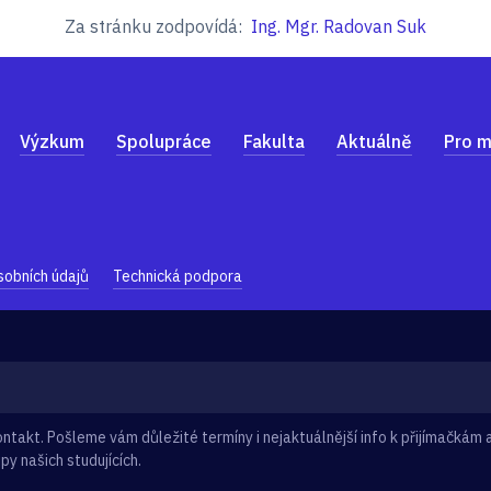
Za stránku zodpovídá:
Ing. Mgr. Radovan Suk
Výzkum
Spolupráce
Fakulta
Aktuálně
Pro m
sobních údajů
Technická podpora
takt. Pošleme vám důležité termíny i nejaktuálnější info k přijímačkám a
py našich studujících.