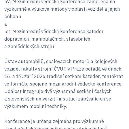
57. Mezinárodní vědecká konference zaměřená na
výzkumné a výukové metody v oblasti vozidel a jejich
pohonů
a
52. Mezinárodní vědecká konference kateder
dopravních, manipulačních, stavebních
a zemědělských strojů
Ústav automobilů, spalovacích motorů a kolejových
vozidel fakulty strojní ČVUT v Praze pořádá ve dnech
16. a 17. září 2026 tradiční setkání kateder, tentokrát
ve formátu spojené mezinárodní vědecké konference.
Událost integruje dvě významná setkání českých
a slovenských univerzit i institucí zabývajících se
výzkumem mobilní techniky.
Konference je určena zejména pro výzkumné
a pedagogické pracovníky univerzitních ústavů,