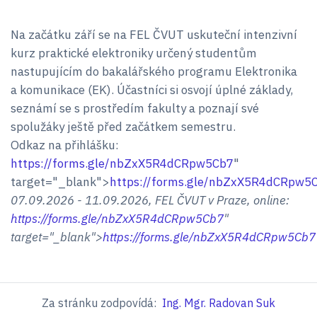
Na začátku září se na FEL ČVUT uskuteční intenzivní
kurz praktické elektroniky určený studentům
nastupujícím do bakalářského programu Elektronika
a komunikace (EK). Účastníci si osvojí úplné základy,
seznámí se s prostředím fakulty a poznají své
spolužáky ještě před začátkem semestru.
Odkaz na přihlášku:
https://forms.gle/nbZxX5R4dCRpw5Cb7
"
target="_blank">
https://forms.gle/nbZxX5R4dCRpw5
07.09.2026 - 11.09.2026, FEL ČVUT v Praze, online:
https://forms.gle/nbZxX5R4dCRpw5Cb7
"
target="_blank">
https://forms.gle/nbZxX5R4dCRpw5Cb7
Za stránku zodpovídá:
Ing. Mgr. Radovan Suk