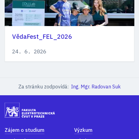
VědaFest_FEL_2026
24. 6. 2026
Za stránku zodpovídá:
Ing. Mgr. Radovan Suk
Zájem o studium
Výzkum