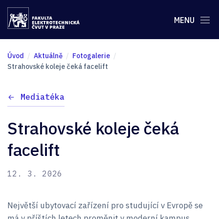
MENU
Úvod
Aktuálně
Fotogalerie
Strahovské koleje čeká facelift
Mediatéka
Strahovské koleje čeká
facelift
12. 3. 2026
Největší ubytovací zařízení pro studující v Evropě se
má v příštích letech proměnit v moderní kampus,