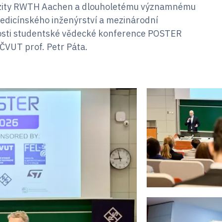
verzity RWTH Aachen a dlouholetému významnému
medicínského inženýrství a mezinárodní
itosti studentské vědecké konference POSTER
ČVUT prof. Petr Páta.