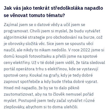
Jak vás jako tenkrát středoškoláka napadlo
se věnovat tomuto tématu?
Zajímal jsem se o datové vědy a učil jsem se
programovat. Chvíli jsem si myslel, že budu vytvářet
algoritmické strategie pro obchodování na burze, což
je obrovsky složitá věc. Sice jsem se spoustu věcí
naučil, ale nikdy to nikam nedošlo. V roce 2022 jsme si
domů koupili fotovoltaiku a přešli jsme na spotové
ceny elektřiny. Už v té době jsem viděl, že táta sledoval
portál operátora trhu s elektřinou, kde se vystavují
spotové ceny. Koukal na grafy, kdy je tedy dobré
zapnout spotřebiče a kdy bude třeba dobré vyprat.
Hned mě napadlo, že by se to dalo pěkně
zautomatizovat, aby na to člověk nemusel pořád
myslet. Postupně jsem tedy začal vytvářet různé
zlepšováky, abychom si to doma ulehčili.