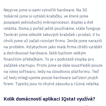
Nejprve jsme si sami vytvořili hardware. Na 3D
tiskárně jsme si vytiskli krabičku, ve které jsme
pospájeli jednoduchý mikroprocesor, displej a dvě
relátka. Doma ji pořád ještě používáme, stále funguje.
Tenkrát jsme několik takových krabiček i prodali. V tu
chvíli jsme už začali rozvíjet firmu. Jenže jsme narazili
na problém. Kdybychom jako malá firma chtěli vyrábět
a distribuovat hardware, čelili bychom velkým
finančním překážkám. To je v podstatě stopka pro
začátek startupu. Proto jsme se dále soustředili pouze
na vývoj softwaru, tedy na cloudovou platformu. Teď
už tedy integrujeme pouze hardware zařízení jiných
firem. Typicky jsou to chytré zásuvky a různá relátka.
Kolik domácností aplikaci IQstat využívá?