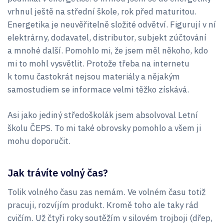
vrhnul ještě na střední škole, rok před maturitou.
Energetika je neuvěřitelně složité odvětví. Figurují v ní
elektrárny, dodavatel, distributor, subjekt zúčtování
a mnohé další. Pomohlo mi, že jsem měl někoho, kdo
mi to mohl vysvětlit. Protože třeba na internetu
k tomu častokrát nejsou materiály a nějakým
samostudiem se informace velmi těžko získává.
Asi jako jediný středoškolák jsem absolvoval Letní
školu ČEPS. To mi také obrovsky pomohlo a všem ji
mohu doporučit.
Jak trávíte volný čas?
Tolik volného času zas nemám. Ve volném času totiž
pracuji, rozvíjím produkt. Kromě toho ale taky rád
cvičím. Už čtyři roky soutěžím v silovém trojboji (dřep,