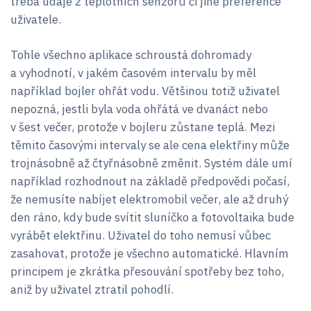
třeba údaje z teplotních senzorů či jiné preference
uživatele.
Tohle všechno aplikace schroustá dohromady
a vyhodnotí, v jakém časovém intervalu by měl
například bojler ohřát vodu. Většinou totiž uživatel
nepozná, jestli byla voda ohřátá ve dvanáct nebo
v šest večer, protože v bojleru zůstane teplá. Mezi
těmito časovými intervaly se ale cena elektřiny může
trojnásobně až čtyřnásobně změnit. Systém dále umí
například rozhodnout na základě předpovědi počasí,
že nemusíte nabíjet elektromobil večer, ale až druhý
den ráno, kdy bude svítit sluníčko a fotovoltaika bude
vyrábět elektřinu. Uživatel do toho nemusí vůbec
zasahovat, protože je všechno automatické. Hlavním
principem je zkrátka přesouvání spotřeby bez toho,
aniž by uživatel ztratil pohodlí.