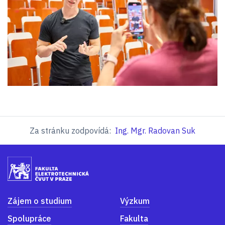
Za stránku zodpovídá:
Ing. Mgr. Radovan Suk
Zájem o studium
Výzkum
Spolupráce
Fakulta