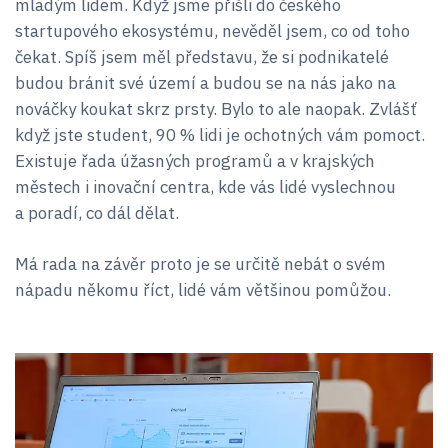
mladým lidem. Když jsme přišli do českého
startupového ekosystému, nevěděl jsem, co od toho
čekat. Spíš jsem měl představu, že si podnikatelé
budou bránit své území a budou se na nás jako na
nováčky koukat skrz prsty. Bylo to ale naopak. Zvlášť
když jste student, 90 % lidi je ochotných vám pomoct.
Existuje řada úžasných programů a v krajských
městech i inovační centra, kde vás lidé vyslechnou
a poradí, co dál dělat.
Má rada na závěr proto je se určitě nebát o svém
nápadu někomu říct, lidé vám většinou pomůžou.