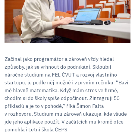
Začínal jako programátor a zároveň vždy hledal
způsoby, jak se vrhnout do podnikání. Skloubit
náročné studium na FEL ČVUT a rozvoj vlastního
startupu, je podle něj možné i v prvním ročníku. “Baví
mě hlavně matematika. Když mám stres ve firmě,
chodím si do školy spíše odpočinout. Zintegruji 50
příkladů a je to v pohodě,” říká Šimon Falta
v rozhovoru. Studium mu zároveň ukazuje, kde všude
jde jeho aplikace použít. V začátcích mu kromě otce
pomohla i Letní škola ČEPS.