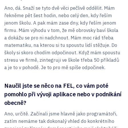
Ano, dá. Snaží se tyto dvě věci pečlivě oddělit. Mám
řekněme pět šest hodin, nebo celý den, kdy řeším
jenom školu. A pak mám zase dny, kdy řeším jenom
firmu. Mám výhodu v tom, že mě obrovsky baví škola
a dokážu se pro ni nadchnout. Mám moc rád třeba
matematiku, na kterou si tu spoustu lidí stěžuje. Do
školy si skoro chodím odpočinout. Když mám spoustu
stresu ve firmě, zintegruji ve škole třeba 50 příkladů
a je to v pohodě. Je to pro mě spíše odpočinek.
Naučil jste se něco na FEL, co vám poté
pomohlo při vývoji aplikace nebo v podnikání
obecně?
Ano, určitě. Začínali jsme hlavně jako programátoři,
zatím nemáme tak dokonalý vhled do konkrétního