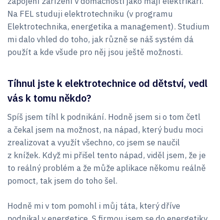
zapojení zařízení v domácnosti jako mají elektrikáři.
Na FEL studuji elektrotechniku (v programu
Elektrotechnika, energetika a management). Studium
mi dalo vhled do toho, jak různě se náš systém dá
použít a kde všude pro něj jsou ještě možnosti.
Tíhnul jste k elektrotechnice od dětství, vedl
vás k tomu někdo?
Spíš jsem tíhl k podnikání. Hodně jsem si o tom četl
a čekal jsem na možnost, na nápad, který budu moci
zrealizovat a využít všechno, co jsem se naučil
z knížek. Když mi přišel tento nápad, viděl jsem, že je
to reálný problém a že může aplikace někomu reálně
pomoct, tak jsem do toho šel.
Hodně mi v tom pomohl i můj táta, který dříve
podnikal v energetice. S firmou jsem se do energetiky