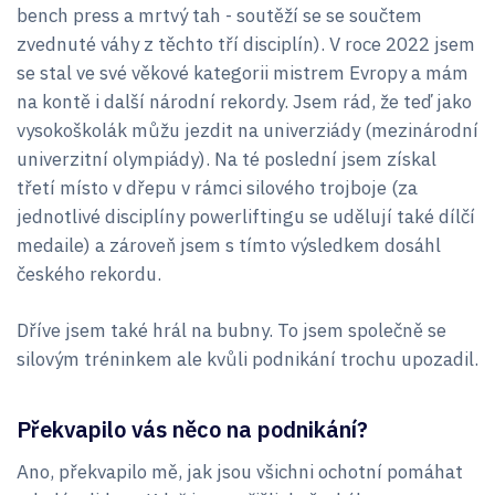
bench press a mrtvý tah - soutěží se se součtem
zvednuté váhy z těchto tří disciplín). V roce 2022 jsem
se stal ve své věkové kategorii mistrem Evropy a mám
na kontě i další národní rekordy. Jsem rád, že teď jako
vysokoškolák můžu jezdit na univerziády (mezinárodní
univerzitní olympiády). Na té poslední jsem získal
třetí místo v dřepu v rámci silového trojboje (za
jednotlivé disciplíny powerliftingu se udělují také dílčí
medaile) a zároveň jsem s tímto výsledkem dosáhl
českého rekordu.
Dříve jsem také hrál na bubny. To jsem společně se
silovým tréninkem ale kvůli podnikání trochu upozadil.
Překvapilo vás něco na podnikání?
Ano, překvapilo mě, jak jsou všichni ochotní pomáhat