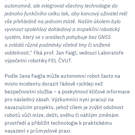
autonomně, ale integrovat všechny technologie do
jednoho funkčního celku tak, aby koncový uživatel měl
vše přehledně na jednom místě. Naším úkolem bylo
vyvinout spolehlivý dohledový a inspekční robotický
systém, který se v areálech pohybuje bez GNSS
a zvládá různé podmínky včetně tmy či snížené
viditelnosti
,“ říká prof. Jan Faigl, vedoucí Laboratoře
výpočetní robotiky FEL ČVUT.
Podle Jana Faigla může autonomní robot často na
místo incidentu dorazit řádově rychleji než
bezpečnostní služba – a poskytnout klíčové informace
pro následný zásah. Výzkumníci nyní pracují na
navazujícím projektu, jehož cílem je zvýšit odolnost
robotů vůči mlze, dešti, sněhu či náhlým změnám
prostředí a přiblížit technologie k praktickému
nasazení v průmyslové praxi.