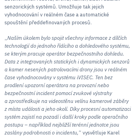
senzorických systémů. Umožňuje tak jejich
vyhodnocování v reálném čase a automatické
spouštění předdefinovaných procesů.
„
Naším úkolem bylo spojit všechny informace z dílčích
technologií do jednoho řídícího a dohledového systému,
se kterým pracuje operátor bezpečnostního dohledu.
Data z integrovaných statických i dynamických senzorů
a kamer nesených patrolovacími drony jsou v reálném
čase vyhodnocovány v systému iVISEC. Ten bez
prodlení upozorní operátora na provozní nebo
bezpečnostní incident pomocí zvukové výstrahy
a zprostředkuje na videostěnu velínu kamerové záběry
z místa události a jeho okolí. Díky procesní automatizaci
systém zajistí na pozadí i další kroky podle operačního
postupu – například nejbližší terénní jednotce jsou
zaslány podrobnosti o incidentu,
“ vysvětluje Karel