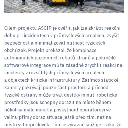
Cílem projektu ASCIP je ověřit, jak lze zkrátit reakční
dobu při incidentech v průmyslových areálech, zvýšit
bezpečnost a minimalizovat nutnost fyzických
obchůzek. Projekt prokázal, že kombinace
autonomních pozemních robotů, dronů a pokročilé
softwarové integrace může zásadně zrychlit reakci na
incidenty v rozsáhlých průmyslových areálech
a objektech kritické infrastruktury. Zatímco statické
kamery pokrývají pouze část prostoru a příchod
fyzické ostrahy může trvat desítky minut, robotické
prostředky jsou schopny dorazit na místo během
několika málo minut a poskytnout operátorovi ve
velínu přímý obraz situace ještě před tím, než na
místo vstoupí člověk. Tím se výrazně snižuje riziko, že