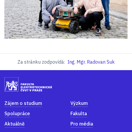
Za stránku zodpovídá:
Ing. Mgr. Radovan Suk
Zájem o studium
Výzkum
Spolupráce
Fakulta
Aktuálně
Pro média