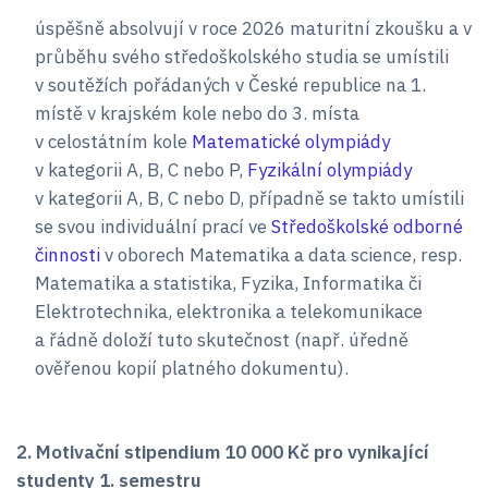
úspěšně absolvují v roce 2026 maturitní zkoušku a v
průběhu svého středoškolského studia se umístili
v soutěžích pořádaných v České republice na 1.
místě v krajském kole nebo do 3. místa
v celostátním kole
Matematické olympiády
v kategorii A, B, C nebo P,
Fyzikální olympiády
v kategorii A, B, C nebo D, případně se takto umístili
se svou individuální prací ve
Středoškolské odborné
činnosti
v oborech Matematika a data science, resp.
Matematika a statistika, Fyzika, Informatika či
Elektrotechnika, elektronika a telekomunikace
a řádně doloží tuto skutečnost (např. úředně
ověřenou kopií platného dokumentu).
2. Motivační stipendium 10 000 Kč pro vynikající
studenty 1. semestru