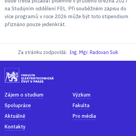
bude třeba požádat písemně v průběhu března 2027
na Studijním oddělení FEL. Při souběžném zápisu do
více programů v roce 2026 může být toto stipendium
přiznáno pouze jedenkrát.
Za stránku zodpovídá:
Ing. Mgr. Radovan Suk
Zájem o studium
Výzkum
Spolupráce
Fakulta
Aktuálně
Pro média
Kontakty