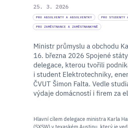
25. 3. 2026
PRO ABSOLVENTY A ABSOLVENTKY
PRO STUDENTY 
PRO ZAMĚSTNANCE A ZAMĚSTNANKYNĚ
Ministr průmyslu a obchodu Kar
16. března 2026 Spojené státy
delegace, kterou tvořili podnika
i student Elektrotechniky, en
ČVUT Šimon Falta. Vedle studia 
výdaje domácností i firem za el
Hlavní cílem delegace ministra Karla Ha
(SXSW) v texaském Austinu, který je ved