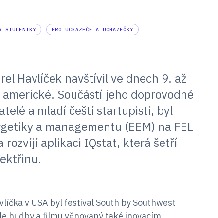
A STUDENTKY
PRO UCHAZEČE A UCHAZEČKY
el Havlíček navštívil ve dnech 9. až
 americké. Součástí jeho doprovodné
telé a mladí čeští startupisti, byl
ergetiky a managementu (EEM) na FEL
rozvíjí aplikaci IQstat, která šetří
ektřinu.
vlíčka v USA byl festival South by Southwest
le hudby a filmu věnovaný také inovacím.