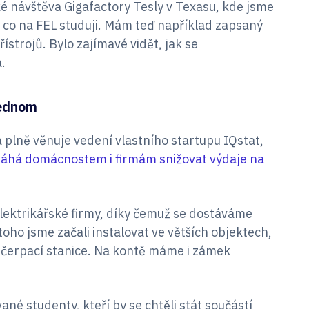
é návštěva Gigafactory Tesly v Texasu, kde jsme
to, co na FEL studuji. Mám teď například zapsaný
ístrojů. Bylo zajímavé vidět, jak se
.
jednom
 plně věnuje vedení vlastního startupu IQstat,
áhá domácnostem i firmám snižovat výdaje na
 elektrikářské firmy, díky čemuž se dostáváme
oho jsme začali instalovat ve větších objektech,
 a čerpací stanice. Na kontě máme i zámek
ané studenty, kteří by se chtěli stát součástí