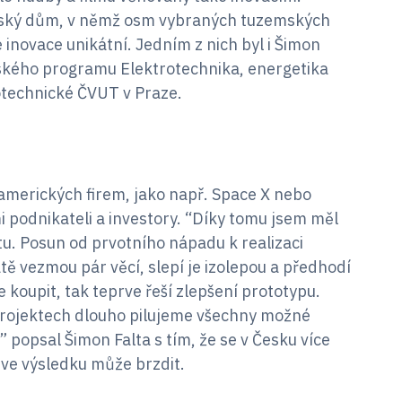
i Český dům, v němž osm vybraných tuzemských
 inovace unikátní. Jedním z nich byl i Šimon
řského programu Elektrotechnika, energetika
technické ČVUT v Praze.
 amerických firem, jako např. Space X nebo
mi podnikateli a investory. “Díky tomu jsem měl
u. Posun od prvotního nápadu k realizaci
atě vezmou pár věcí, slepí je izolepou a předhodí
 koupit, tak teprve řeší zlepšení prototypu.
projektech dlouho pilujeme všechny možné
 popsal Šimon Falta s tím, že se v Česku více
 ve výsledku může brzdit.