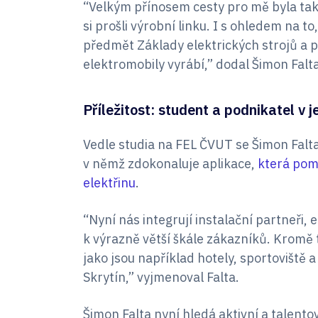
“Velkým přínosem cesty pro mě byla tak
si prošli výrobní linku. I s ohledem na 
předmět Základy elektrických strojů a př
elektromobily vyrábí,” dodal Šimon Falta
Příležitost: student a podnikatel v 
Vedle studia na FEL ČVUT se Šimon Falta
v němž zdokonaluje aplikace,
která pom
elektřinu
.
“Nyní nás integrují instalační partneři,
k výrazně větší škále zákazníků. Kromě t
jako jsou například hotely, sportoviště
Skrytín,” vyjmenoval Falta.
Šimon Falta nyní hledá aktivní a talentov