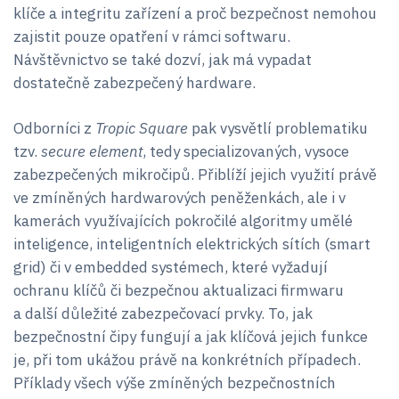
klíče a integritu zařízení a proč bezpečnost nemohou
zajistit pouze opatření v rámci softwaru.
Návštěvnictvo se také dozví, jak má vypadat
dostatečně zabezpečený hardware.
Odborníci z
Tropic Square
pak vysvětlí problematiku
tzv.
secure element
, tedy specializovaných, vysoce
zabezpečených mikročipů. Přiblíží jejich využití právě
ve zmíněných hardwarových peněženkách, ale i v
kamerách využívajících pokročilé algoritmy umělé
inteligence, inteligentních elektrických sítích (smart
grid) či v embedded systémech, které vyžadují
ochranu klíčů či bezpečnou aktualizaci firmwaru
a další důležité zabezpečovací prvky. To, jak
bezpečnostní čipy fungují a jak klíčová jejich funkce
je, při tom ukážou právě na konkrétních případech.
Příklady všech výše zmíněných bezpečnostních