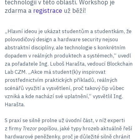
technologií v této oblasti. Workshop je
zdarma a
registrace
už běží!
„Hlavní ideou je ukázat studentům a studentkám, že
polovodičový design a hardware security nejsou
abstraktní disciplíny, ale technologie s konkrétním
dopadem v reálných produktech a systémech,“ uvedl
za pořadatele Ing. Luboš Harašta, vedoucí Blockchain
Lab CZM. „Akce má student(k)y inspirovat
prostřednictvím praktických příkladů, reálných
scénářů využití a vysvětlení, proč takový čip vůbec
vzniká a kde nachází své uplatnění,“ vysvětlil Ing.
Harašta.
S praxí se silně prolne už úvodní část, v níž experti
z firmy
Trezor
popíšou, jaké typy hrozeb aktuálně řeší
hardwarové peněženky, proč je důležité silně chránit