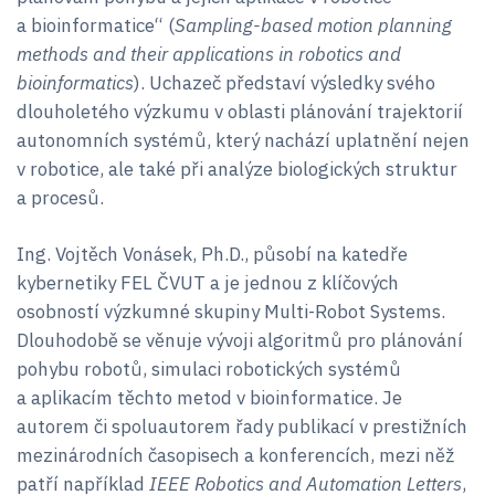
a bioinformatice“ (
Sampling-based motion planning
methods and their applications in robotics and
bioinformatics
). Uchazeč představí výsledky svého
dlouholetého výzkumu v oblasti plánování trajektorií
autonomních systémů, který nachází uplatnění nejen
v robotice, ale také při analýze biologických struktur
a procesů.
Ing. Vojtěch Vonásek, Ph.D., působí na katedře
kybernetiky FEL ČVUT a je jednou z klíčových
osobností výzkumné skupiny Multi-Robot Systems.
Dlouhodobě se věnuje vývoji algoritmů pro plánování
pohybu robotů, simulaci robotických systémů
a aplikacím těchto metod v bioinformatice. Je
autorem či spoluautorem řady publikací v prestižních
mezinárodních časopisech a konferencích, mezi něž
patří například
IEEE Robotics and Automation Letters
,