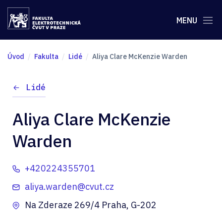
MENU
Úvod
Fakulta
Lidé
Aliya Clare McKenzie Warden
Lidé
Aliya Clare McKenzie
Warden
+420224355701
aliya.warden@cvut.cz
Na Zderaze 269/4 Praha, G-202