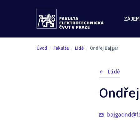
ZÁJEM
Úvod
Fakulta
Lidé
Ondřej Bajgar
Lidé
Ondřej
bajgaond@fe