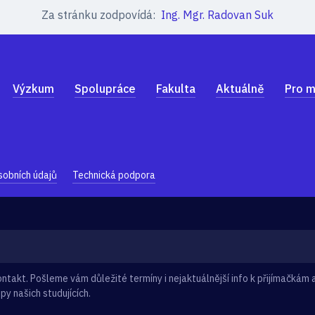
Za stránku zodpovídá:
Ing. Mgr. Radovan Suk
Výzkum
Spolupráce
Fakulta
Aktuálně
Pro m
sobních údajů
Technická podpora
takt. Pošleme vám důležité termíny i nejaktuálnější info k přijímačkám a
py našich studujících.