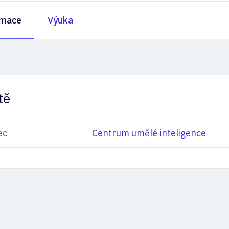
rmace
Výuka
tě
ec
Centrum umělé inteligence