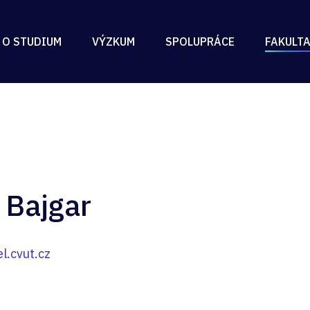
 O STUDIUM
VÝZKUM
SPOLUPRÁCE
FAKULT
 Bajgar
l.cvut.cz