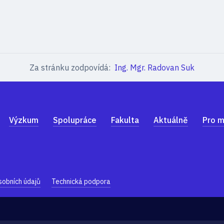
Za stránku zodpovídá:
Ing. Mgr. Radovan Suk
Výzkum
Spolupráce
Fakulta
Aktuálně
Pro m
sobních údajů
Technická podpora