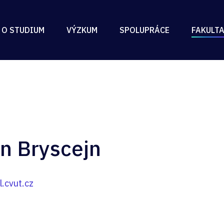
 O STUDIUM
VÝZKUM
SPOLUPRÁCE
FAKULT
an Bryscejn
.cvut.cz