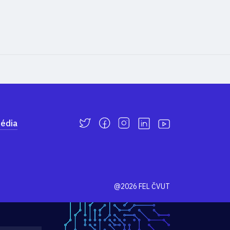
édia
@2026 FEL ČVUT