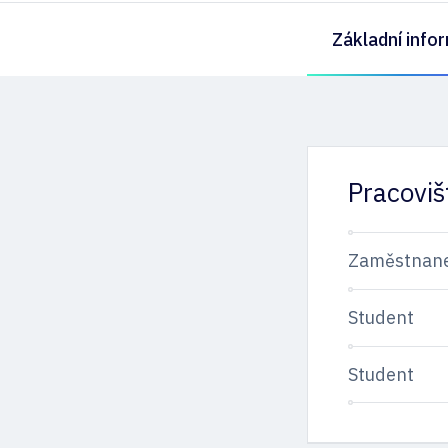
Základní info
Pracoviš
Zaměstnan
Student
Student