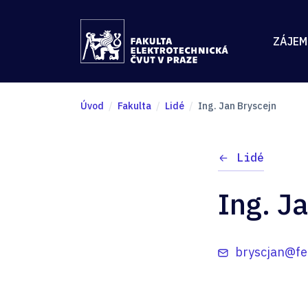
ZÁJEM
Úvod
Fakulta
Lidé
Ing. Jan Bryscejn
Lidé
Ing. J
bryscjan@fel