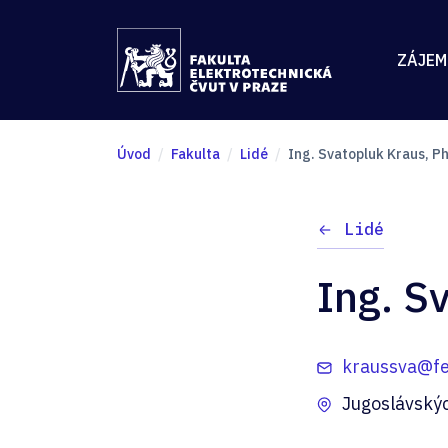
ZÁJEM
Úvod
Fakulta
Lidé
Ing. Svatopluk Kraus, Ph
Lidé
Ing. S
kraussva@fel
Jugoslávský