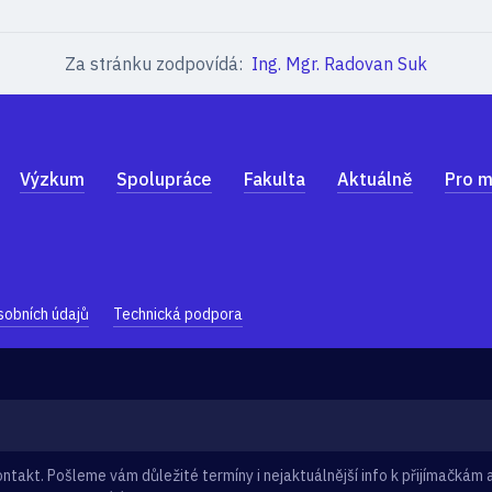
Za stránku zodpovídá:
Ing. Mgr. Radovan Suk
Výzkum
Spolupráce
Fakulta
Aktuálně
Pro m
sobních údajů
Technická podpora
takt. Pošleme vám důležité termíny i nejaktuálnější info k přijímačkám a