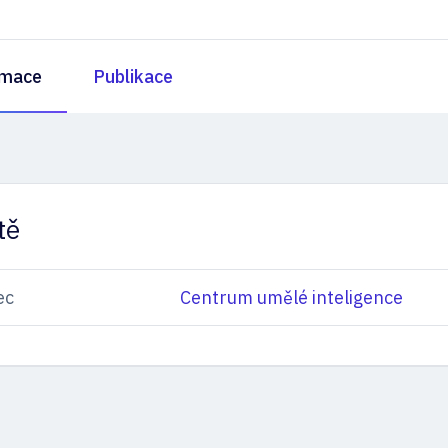
rmace
Publikace
tě
ec
Centrum umělé inteligence