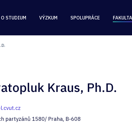
 O STUDIUM
VÝZKUM
SPOLUPRÁCE
FAKULT
.D.
vatopluk Kraus, Ph.D.
.cvut.cz
ch partyzánů 1580/ Praha, B-608