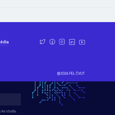
édia
@2026 FEL ČVUT
 ke studiu.