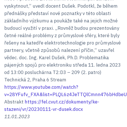
vyskytnout,“ uvedl docent Dušek. Podotkl, že během
přednášky představí nové poznatky v této oblasti
základního výzkumu a poukáže také na jejich možné
budoucí využití v praxi. „Rovněž budou prezentovány
četné reálné problémy z průmyslové sféry, které byly
řešeny na katedře elektrotechnologie pro průmyslové
partnery, včetně způsobů nalezení příčin,“ uzavřel
vědec. doc. Ing. Karel Dušek, Ph.D. Problematika
pájených spojů pro elektroniku středa 11. ledna 2023
od 13:00 posluchárna T2:D3 – 209 (2. patro)
Technická 2, Praha 6 Stream
https://www.youtube.com/watch?
v=28YFufv_FXA&list=PLQL6z4JeTTQlCmnn476bHdbe
Abstrakt
https://fel.cvut.cz/dokumenty/ke-
stazeni/vr/20230111-vr-dusek.docx
11.01.2023