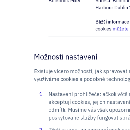
Facebook Pixel
Adresa: Faceboo
Harbour Dublin 2
Bližší informac
cookies
můžete 
Možnosti nastavení
Existuje vícero možností, jak spravovat 
využíváme cookies a podobné technolog
Nastavení prohlížeče: ačkoli větš
akceptují cookies, jejich nastaven
odmítli. Musíme vás však upozorn
poskytované služby fungovat spr
Třetí strany: na omezení cookies s