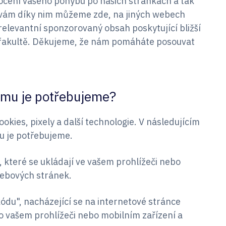
nocení vašeho pohybu po našich stránkách a tak
k vám díky nim můžeme zde, na jiných webech
 relevantní sponzorovaný obsah poskytující bližší
 fakultě. Děkujeme, že nám pomáháte posouvat
čemu je potřebujeme?
okies, pixely a další technologie. V následujícím
u je potřebujeme.
 které se ukládají ve vašem prohlížeči nebo
webových stránek.
ódu", nacházející se na internetové stránce
 o vašem prohlížeči nebo mobilním zařízení a