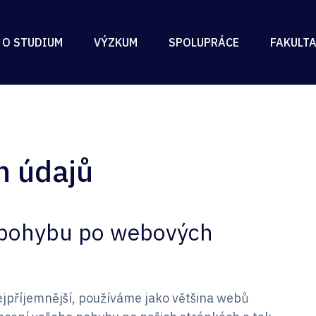
 O STUDIUM
VÝZKUM
SPOLUPRÁCE
FAKULT
h údajů
o pohybu po webových
ejpříjemnější, používáme jako většina webů