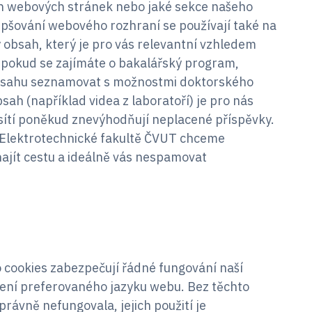
ch webových stránek nebo jaké sekce našeho
epšování webového rozhraní se používají také na
obsah, který je pro vás relevantní vzhledem
 pokud se zajímáte o bakalářský program,
sahu seznamovat s možnostmi doktorského
h (například videa z laboratoří) je pro nás
h sítí poněkud znevýhodňují neplacené příspěvky.
 Elektrotechnické fakultě ČVUT chceme
ajít cestu a ideálně vás nespamovat
o cookies zabezpečují řádné fungování naší
ení preferovaného jazyku webu. Bez těchto
rávně nefungovala, jejich použití je