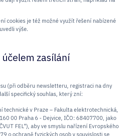
ní cookies je též možné využít řešení nabízené
uvedli výše.
 účelem zasílání
su (při odběru newsletteru, registraci na dny
lší specifický souhlas, který zní:
í technické v Praze – Fakulta elektrotechnická,
160 00 Praha 6 - Dejvice, IČO: 68407700, jako
"ČVUT FEL"), aby ve smyslu nařízení Evropského
9 o ochraně fyzických osob v souvislosti se