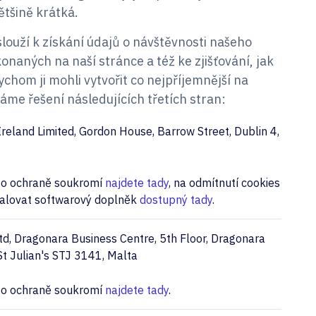
tšině krátká.
slouží k získání údajů o návštěvnosti našeho
naných na naší stránce a též ke zjišťování, jak
chom ji mohli vytvořit co nejpříjemnější na
áme řešení následujících třetích stran:
reland Limited, Gordon House, Barrow Street, Dublin 4,
e o ochraně soukromí
najdete tady
, na odmítnutí cookies
talovat softwarový doplněk
dostupný tady
.
td, Dragonara Business Centre, 5th Floor, Dragonara
St Julian's STJ 3141, Malta
e o ochraně soukromí
najdete tady
.