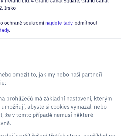
k Ireland Ltd. 4 Grand Canal Square, Grand Canal
, Irsko
e o ochraně soukromí
najdete tady
, odmítnout
tady
.
nebo omezit to, jak my nebo naši partneři
ie:
ina prohlížečů má základní nastavení, kterým
í umožňují, abyste si cookies vymazali nebo
it, že v tomto případě nemusí některé
ávně.
e dají využít řešení třetích stran, například na