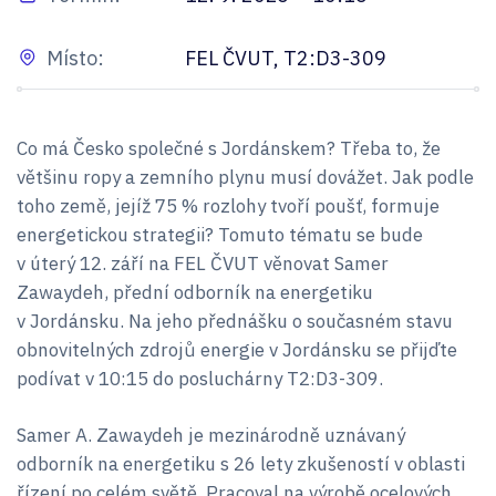
Místo:
FEL ČVUT, T2:D3-309
Co má Česko společné s Jordánskem? Třeba to, že
většinu ropy a zemního plynu musí dovážet. Jak podle
toho země, jejíž 75 % rozlohy tvoří poušť, formuje
energetickou strategii? Tomuto tématu se bude
v úterý 12. září na FEL ČVUT věnovat Samer
Zawaydeh, přední odborník na energetiku
v Jordánsku. Na jeho přednášku o současném stavu
obnovitelných zdrojů energie v Jordánsku se přijďte
podívat v 10:15 do posluchárny T2:D3-309.
Samer A. Zawaydeh je mezinárodně uznávaný
odborník na energetiku s 26 lety zkušeností v oblasti
řízení po celém světě. Pracoval na výrobě ocelových