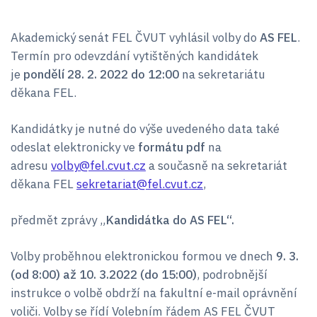
Akademický senát FEL ČVUT vyhlásil volby do
AS FEL
.
Termín pro odevzdání vytištěných kandidátek
je
pondělí 28. 2. 2022 do 12:00
na sekretariátu
děkana FEL.
Kandidátky je nutné do výše uvedeného data také
odeslat elektronicky ve
formátu pdf
na
adresu
volby@fel.cvut.cz
a současně na sekretariát
děkana FEL
sekretariat@fel.cvut.cz
,
předmět zprávy „
Kandidátka do AS FEL“.
Volby proběhnou elektronickou formou ve dnech
9. 3.
(od 8:00) až 10. 3.2022 (do 15:00)
, podrobnější
instrukce o volbě obdrží na fakultní e-mail oprávnění
voliči. Volby se řídí Volebním řádem AS FEL ČVUT