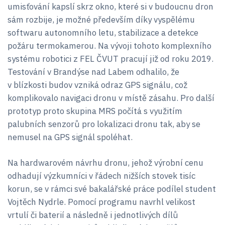
umisťování kapslí skrz okno, které si v budoucnu dron
sám rozbije, je možné především díky vyspělému
softwaru autonomního letu, stabilizace a detekce
požáru termokamerou. Na vývoji tohoto komplexního
systému robotici z FEL ČVUT pracují již od roku 2019.
Testování v Brandýse nad Labem odhalilo, že
v blízkosti budov vzniká odraz GPS signálu, což
komplikovalo navigaci dronu v místě zásahu. Pro další
prototyp proto skupina MRS počítá s využitím
palubních senzorů pro lokalizaci dronu tak, aby se
nemusel na GPS signál spoléhat.
Na hardwarovém návrhu dronu, jehož výrobní cenu
odhadují výzkumníci v řádech nižších stovek tisíc
korun, se v rámci své bakalářské práce podílel student
Vojtěch Nydrle. Pomocí programu navrhl velikost
vrtulí či baterií a následně i jednotlivých dílů