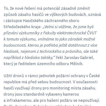
To, že nové řešení má potenciál zásadně změnit
způsob zásahu hasičů ve výškových budovách, uznává
i zástupce Hasičského záchranného sboru
Středočeského kraje:
„Velmi si vážíme, že jsme byli
přizváni výzkumníky z Fakulty elektrotechnické ČVUT
k tomuto výzkumu, vnímáme to jako zárodek možné
budoucnosti, kterou je potřeba ještě dotáhnout z více
hledisek, nejenom z technického a právního, ale také
například z hlediska taktiky,“
řekl Jaroslav Gabriel,
který je ředitelem územního odboru Mělník.
Užití dronů v rámci jednotek požární ochrany v České
republice má před sebou budoucnost. V současnosti
hasiči využívají drony pro monitoring místa zásahu,
drony jsou standardně vybaveny kamerou
a infrakamerou, ale pro hašení požáru se nepoužívají.