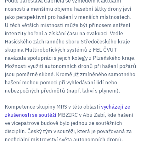
Podle Jaroslava Gabriela se vzhledem k aktuální
nosnosti a menšímu objemu hasební látky drony jeví
jako perspektivní pro hašení v menších místnostech.
U těch větších místností může být přínosem snížení
intenzity hoření a získání času na evakuaci. Vedle
Hasičského záchranného sboru Středočeského kraje
skupina Multirobotických systémů z FEL ČVUT
navázala spolupráci s jejich kolegy z Plzeňského kraje.
Možnosti využití autonomních dronů při hašení požárů
jsou poměrně slibné. Kromě již zmíněného samotného
hašení mohou pomoci při vyhledávání lidí nebo
nebezpečných předmětů (např. lahví s plynem).
Kompetence skupiny MRS v této oblasti
vycházejí ze
zkušenosti se soutěží
MBZIRC v Abú Zabí, kde hašení
ve vícepatrové budově bylo jednou ze soutěžních
disciplín. Český tým v soutěži, která je považovaná za
neoficiální mistrovství světa autonomních dronů,