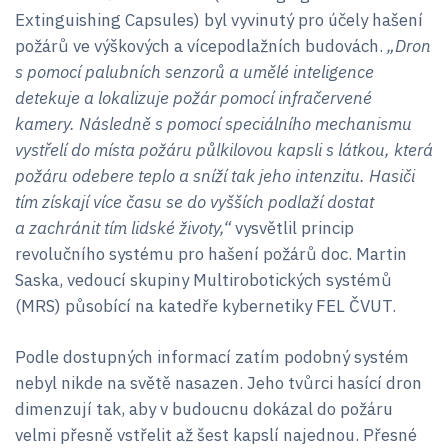
Extinguishing Capsules) byl vyvinutý pro účely hašení
požárů ve výškových a vícepodlažních budovách.
„Dron
s pomocí palubních senzorů a umělé inteligence
detekuje a lokalizuje požár pomocí infračervené
kamery. Následně s pomocí speciálního mechanismu
vystřelí do místa požáru půlkilovou kapsli s látkou, která
požáru odebere teplo a sníží tak jeho intenzitu. Hasiči
tím získají více času se do vyšších podlaží dostat
a zachránit tím lidské životy,“
vysvětlil princip
revolučního systému pro hašení požárů doc. Martin
Saska, vedoucí skupiny Multirobotických systémů
(MRS) působící na katedře kybernetiky FEL ČVUT.
Podle dostupných informací zatím podobný systém
nebyl nikde na světě nasazen. Jeho tvůrci hasící dron
dimenzují tak, aby v budoucnu dokázal do požáru
velmi přesně vstřelit až šest kapslí najednou. Přesné