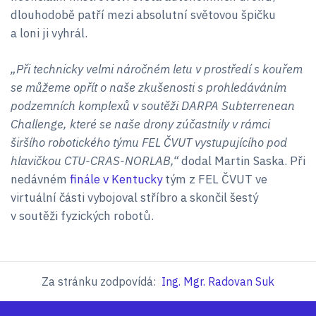
dlouhodobě patří mezi absolutní světovou špičku
a loni ji vyhrál.
„Při technicky velmi náročném letu v prostředí s kouřem
se můžeme opřít o naše zkušenosti s prohledáváním
podzemních komplexů v soutěži DARPA Subterrenean
Challenge, které se naše drony zúčastnily v rámci
širšího robotického týmu FEL ČVUT vystupujícího pod
hlavičkou CTU-CRAS-NORLAB,“
dodal Martin Saska. Při
nedávném
finále v Kentucky
tým z FEL ČVUT ve
virtuální části vybojoval stříbro a skončil šestý
v soutěži fyzických robotů.
Za stránku zodpovídá:
Ing. Mgr. Radovan Suk