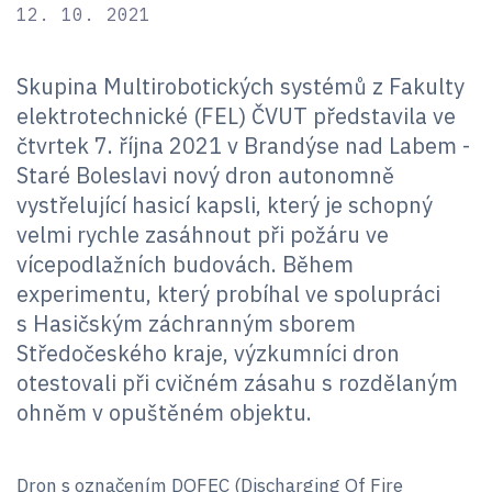
12. 10. 2021
Skupina Multirobotických systémů z Fakulty
elektrotechnické (FEL) ČVUT představila ve
čtvrtek 7. října 2021 v Brandýse nad Labem -
Staré Boleslavi nový dron autonomně
vystřelující hasicí kapsli, který je schopný
velmi rychle zasáhnout při požáru ve
vícepodlažních budovách. Během
experimentu, který probíhal ve spolupráci
s Hasičským záchranným sborem
Středočeského kraje, výzkumníci dron
otestovali při cvičném zásahu s rozdělaným
ohněm v opuštěném objektu.
Dron s označením DOFEC (Discharging Of Fire