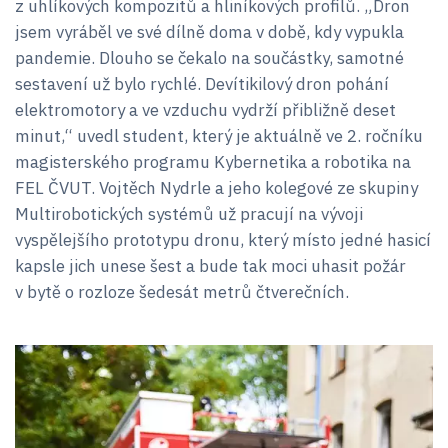
z uhlíkových kompozitů a hliníkových profilů. „Dron
jsem vyráběl ve své dílně doma v době, kdy vypukla
pandemie. Dlouho se čekalo na součástky, samotné
sestavení už bylo rychlé. Devítikilový dron pohání
elektromotory a ve vzduchu vydrží přibližně deset
minut,“ uvedl student, který je aktuálně ve 2. ročníku
magisterského programu Kybernetika a robotika na
FEL ČVUT. Vojtěch Nydrle a jeho kolegové ze skupiny
Multirobotických systémů už pracují na vývoji
vyspělejšího prototypu dronu, který místo jedné hasicí
kapsle jich unese šest a bude tak moci uhasit požár
v bytě o rozloze šedesát metrů čtverečních.