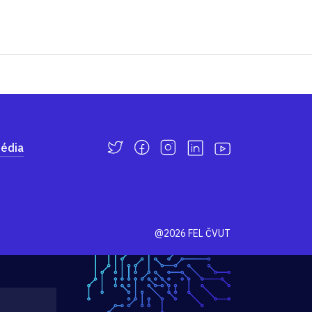
édia
@2026 FEL ČVUT