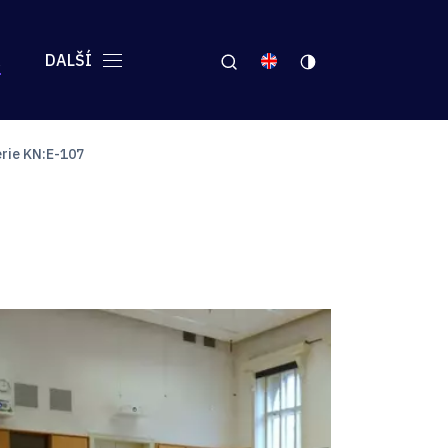
A
DALŠÍ
rie KN:E-107