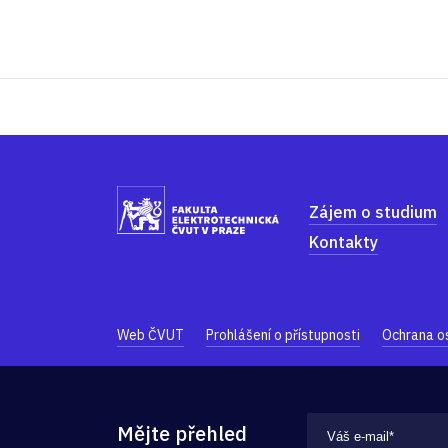
Zájem o studium
Kontakty
Web ČVUT
Prohlášení o přístupnosti
Ochrana o
Mějte přehled