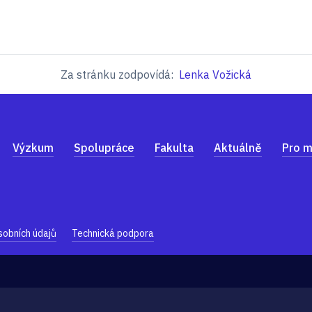
Za stránku zodpovídá:
Lenka Vožická
Výzkum
Spolupráce
Fakulta
Aktuálně
Pro m
sobních údajů
Technická podpora