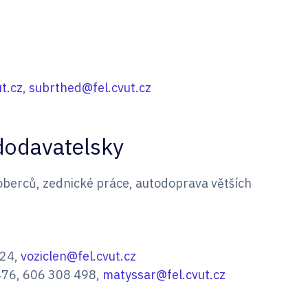
t.cz
,
subrthed@fel.cvut.cz
dodavatelsky
koberců, zednické práce, autodoprava větších
424,
voziclen@fel.cvut.cz
7476, 606 308 498,
matyssar@fel.cvut.cz