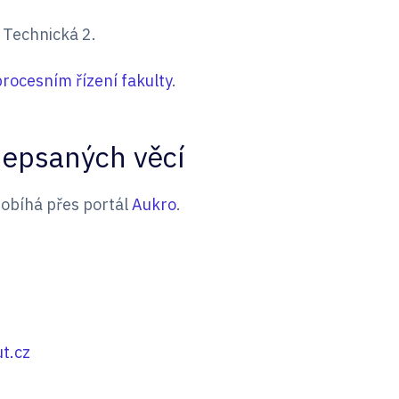
 Technická 2.
procesním řízení fakulty
.
depsaných věcí
obíhá přes portál
Aukro
.
t.cz