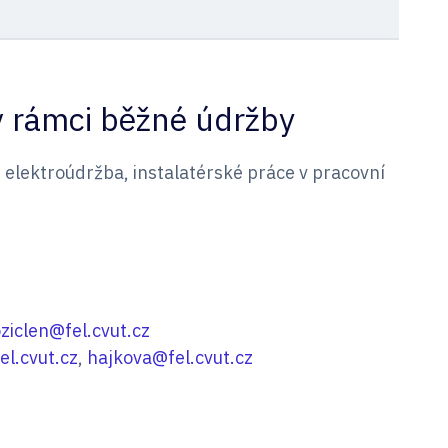
v rámci běžné údržby
 elektroúdržba, instalatérské práce v pracovní
ziclen@fel.cvut.cz
l.cvut.cz
,
hajkova@fel.cvut.cz