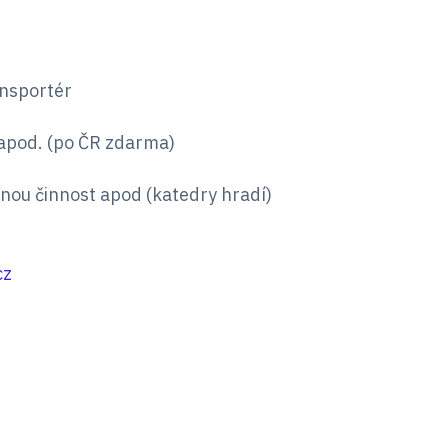
ansportér
ě apod. (po ČR zdarma)
nou činnost apod (katedry hradí)
cz