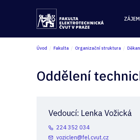
ZÁJEM
Úvod
Fakulta
Organizační struktura
Děkan
Oddělení technic
Vedoucí: Lenka Vožická
224 352 034
voziclen@fel.cvut.cz