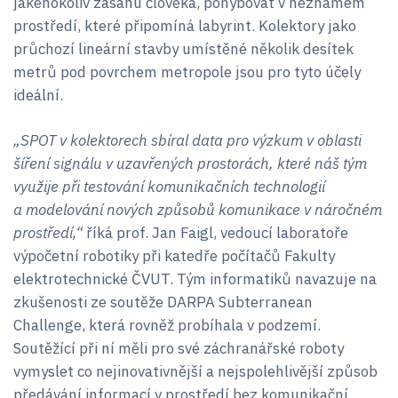
jakéhokoliv zásahu člověka, pohybovat v neznámém
prostředí, které připomíná labyrint. Kolektory jako
průchozí lineární stavby umístěné několik desítek
metrů pod povrchem metropole jsou pro tyto účely
ideální.
„SPOT v kolektorech sbíral data pro výzkum v oblasti
šíření signálu v uzavřených prostorách, které náš tým
využije při testování komunikačních technologií
a modelování nových způsobů komunikace v náročném
prostředí,“
říká prof. Jan Faigl, vedoucí laboratoře
výpočetní robotiky při katedře počítačů Fakulty
elektrotechnické ČVUT. Tým informatiků navazuje na
zkušenosti ze soutěže DARPA Subterranean
Challenge, která rovněž probíhala v podzemí.
Soutěžící při ní měli pro své záchranářské roboty
vymyslet co nejinovativnější a nejspolehlivější způsob
předávání informací v prostředí bez komunikační