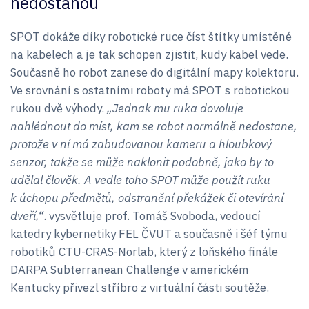
nedostanou
SPOT dokáže díky robotické ruce číst štítky umístěné
na kabelech a je tak schopen zjistit, kudy kabel vede.
Současně ho robot zanese do digitální mapy kolektoru.
Ve srovnání s ostatními roboty má SPOT s robotickou
rukou dvě výhody.
„Jednak mu ruka dovoluje
nahlédnout do míst, kam se robot normálně nedostane,
protože v ní má zabudovanou kameru a hloubkový
senzor, takže se může naklonit podobně, jako by to
udělal člověk. A vedle toho SPOT může použít ruku
k úchopu předmětů, odstranění překážek či otevírání
dveří,“
. vysvětluje prof. Tomáš Svoboda, vedoucí
katedry kybernetiky FEL ČVUT a současně i šéf týmu
robotiků CTU-CRAS-Norlab, který z loňského finále
DARPA Subterranean Challenge v americkém
Kentucky přivezl stříbro z virtuální části soutěže.