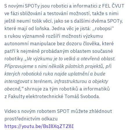
S novými SPOTy jsou robotici a informatici z FEL ČVUT
ve fázi sbližování a testování možností, takže s nimi
ještě neumí tolik věcí, jako se s dalšími dvěma SPOTy,
které mají od loňska. Jedna věc je jistá: „robopsi“
s rukou významně rozšíří možnosti výzkumu
autonomní manipulace bez dozoru člověka, které
patří k nejméně probádaným oblastem současné
robotiky.
„Ve výzkumu je to velká a otevřená oblast.
Připravujeme s nimi několik pilotních projektů, při
kterých robotická ruka najde uplatnění a bude
interagovat s terénem, infrastrukturou a objekty
obecně,“
shrnuje za tým robotiků a informatiků
z Fakulty elektrotechnické Tomáš Svoboda.
Video s novým robotem SPOT můžete zhlédnout
prostřednictvím odkazu
https://youtu.be/BsI8XqZTZ8I