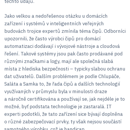
těchto údajů.
Jako velkou a nedořešenou otázku u domácích
zařízení i systémů v inteligentních veřejných
budovách trojice expertů zmínila téma čipů. Odborníci
upozornili, že často výrobci čipů pro domácí
automatizaci dodávají i vývojové nástroje a cloudová
řešení. Takové systémy jsou pak často prodávané pod
různými značkami a logy, mají ale společná slabá
místa z hlediska bezpečnosti – typicky slabou ochranu
dat uživatelů. Dalším problémem je podle Chlupáče,
Saláta a Samka to, že řada čipů a dalších technologií
využívaných v průmyslu byla v minulosti draze
a náročně certifikována a používají se, jak nejdéle je to
možné, byť podstata technologie je zastaralá. IT
experti podotkli, že tato zařízení sice bývají doplněna
o různé zabezpečovací prvky, ty však nejsou součástí
samotného výrobku, což je handicap.