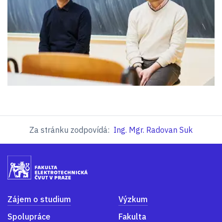
Za stránku zodpovídá:
Ing. Mgr. Radovan Suk
Zájem o studium
Výzkum
Spolupráce
Fakulta