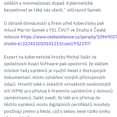
oddálit a minimalizovat dopad. Kybernetická
bezpečnost se týká nás všech,“ zdůraznil Samek.
O obraně domácností a firem před kyberútoky pak
mluvil Martin Samek z FEL ČVUT ve Studiu 6 České
televize
https://www.ceskatelevize.cz/porady/1096902
studio-6/222411010101215/cast/952257/
Expert na kybernetické hrozby Michal Salát ze
společnosti Avast Software pak upozornil, že slabým
místem řady systémů je využití hesel z dostupných
dokumentací, místo vytváření nových přístupových
údajů. Hovořil také o úskalích virtuálních soukromých
sítí (VPN) pro přístup k firemním systémům z domovů
zaměstnanců. Salát uvedl, že lidé pro přístup do
těchto systémů místo digitálních certifikátů mnohdy
používají jméno a heslo, což s sebou nese riziko úniku