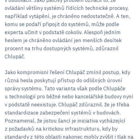
ovládání většiny systémů řídících technické procesy,
například vytápění, je chráněno nedostatečně. A ten,
komu se podaří připojit do systémů, může podle
experta učinit v podstatě cokoliv. Alespoň jedním
heslem je chráněno ovládání jen menších desítek
procent na trhu dostupných systémů, zdůraznil
Chlupáč.
Jako kompromisní řešení Chlupáč zmínil postup, kdy
různá hesla poskytují přístup do odlišných úrovní
správy systému. Tato varianta však podle Chlupáče
u technologií pro běžné nebo kancelářské budovy nyní
v podstatě neexistuje. Chlupáč zdůraznil, že je třeba
standardizace zabezpečení systémů v budovách.
Poznamenal, že jistou šancí je iniciativa vycházející
z požadavků na kritickou infrastrukturu, kdy by
standardy z této oblasti nakonec mohly zvýšit i tlak na