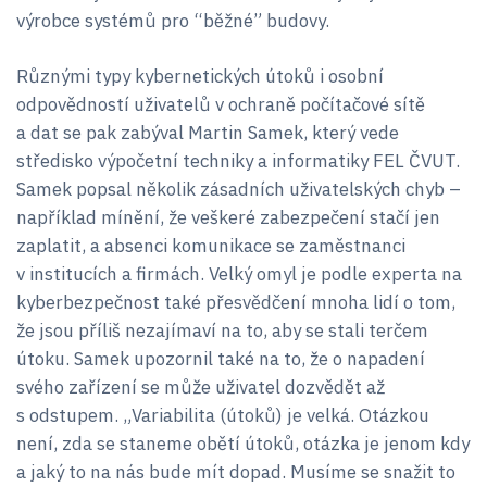
výrobce systémů pro “běžné” budovy.
Různými typy kybernetických útoků i osobní
odpovědností uživatelů v ochraně počítačové sítě
a dat se pak zabýval Martin Samek, který vede
středisko výpočetní techniky a informatiky FEL ČVUT.
Samek popsal několik zásadních uživatelských chyb –
například mínění, že veškeré zabezpečení stačí jen
zaplatit, a absenci komunikace se zaměstnanci
v institucích a firmách. Velký omyl je podle experta na
kyberbezpečnost také přesvědčení mnoha lidí o tom,
že jsou příliš nezajímaví na to, aby se stali terčem
útoku. Samek upozornil také na to, že o napadení
svého zařízení se může uživatel dozvědět až
s odstupem. „Variabilita (útoků) je velká. Otázkou
není, zda se staneme obětí útoků, otázka je jenom kdy
a jaký to na nás bude mít dopad. Musíme se snažit to