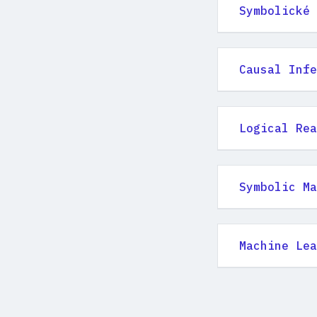
Symbolické 
Causal Infe
Logical Rea
Symbolic Ma
Machine Lea