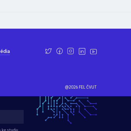
édia
@2026 FEL ČVUT
 ke studiu.