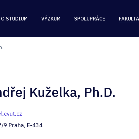
 O STUDIUM
VÝZKUM
SPOLUPRÁCE
FAKULT
D.
ndřej Kuželka, Ph.D.
l.cvut.cz
7/9 Praha, E-434