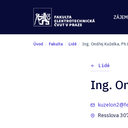
ZÁJEM
Úvod
Fakulta
Lidé
Ing. Ondřej Kuželka, Ph.
Lidé
Ing. O
kuzelon2@fe
Resslova 30