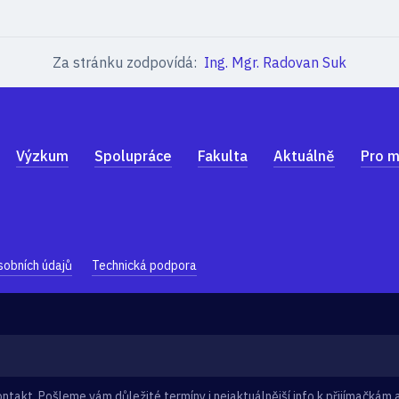
Za stránku zodpovídá:
Ing. Mgr. Radovan Suk
Výzkum
Spolupráce
Fakulta
Aktuálně
Pro m
sobních údajů
Technická podpora
takt. Pošleme vám důležité termíny i nejaktuálnější info k přijímačkám a