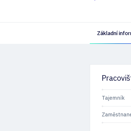
Základní info
Pracoviš
Tajemník
Zaměstnan