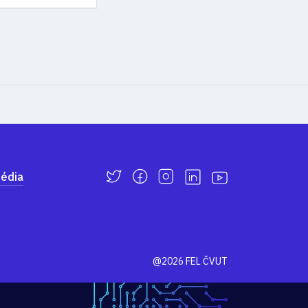
édia
@2026 FEL ČVUT