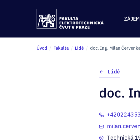
ZÁJEM
Úvod
Fakulta
Lidé
doc. Ing. Milan Červenka
Lidé
doc. I
+42022435
milan.cerven
Technická 1