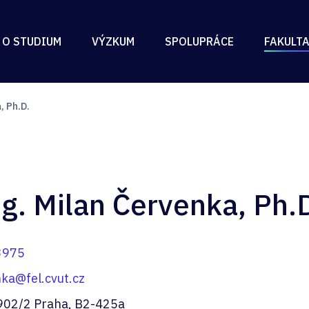
 O STUDIUM
VÝZKUM
SPOLUPRÁCE
FAKULT
, Ph.D.
ng. Milan Červenka, Ph.
3975
ka@fel.cvut.cz
902/2 Praha, B2-425a