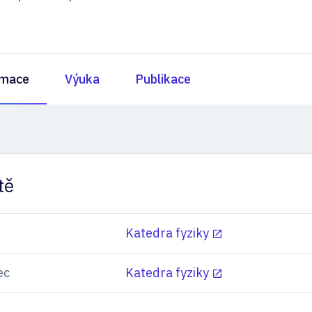
rmace
Výuka
Publikace
tě
Katedra fyziky
ec
Katedra fyziky