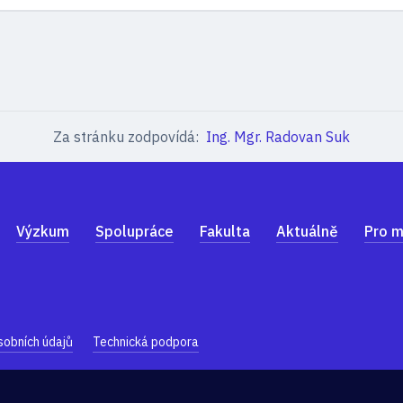
Za stránku zodpovídá:
Ing. Mgr. Radovan Suk
Výzkum
Spolupráce
Fakulta
Aktuálně
Pro m
sobních údajů
Technická podpora