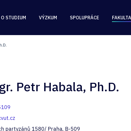
 O STUDIUM
VÝZKUM
SPOLUPRÁCE
FAKULT
h.D.
gr. Petr Habala, Ph.D.
5109
vut.cz
ch partyzánů 1580/ Praha, B-509