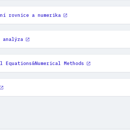
ní rovnice a numerika
 analýza
l Equations&Numerical Methods