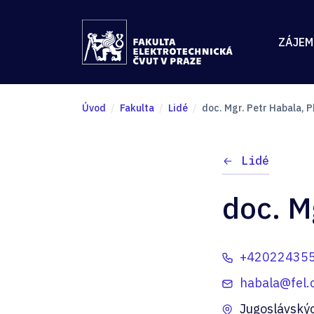
ZÁJEM
Úvod
Fakulta
Lidé
doc. Mgr. Petr Habala, P
Lidé
doc. M
+42022435
habala@fel.c
Jugoslávský