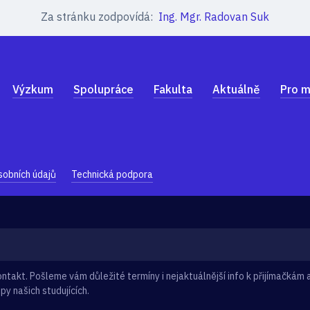
Za stránku zodpovídá:
Ing. Mgr. Radovan Suk
Výzkum
Spolupráce
Fakulta
Aktuálně
Pro m
sobních údajů
Technická podpora
takt. Pošleme vám důležité termíny i nejaktuálnější info k přijímačkám a
py našich studujících.