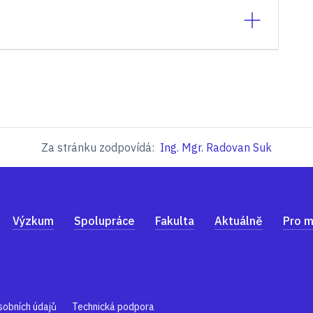
Za stránku zodpovídá:
Ing. Mgr. Radovan Suk
Výzkum
Spolupráce
Fakulta
Aktuálně
Pro m
sobních údajů
Technická podpora