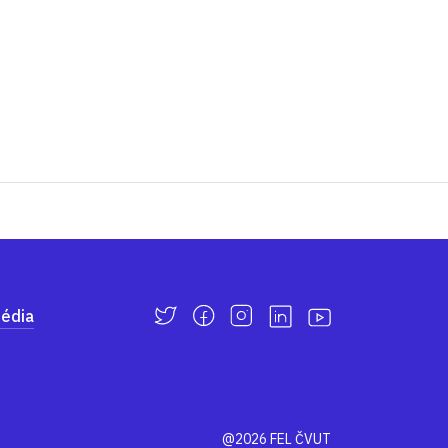
édia
@2026 FEL ČVUT