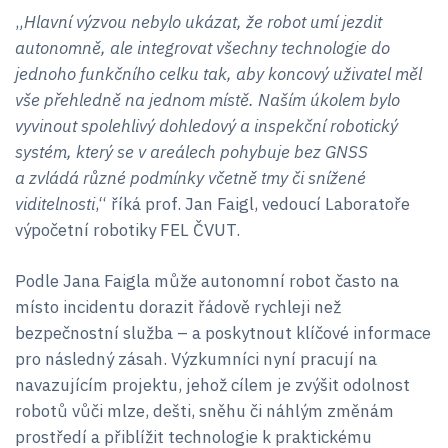
„
Hlavní výzvou nebylo ukázat, že robot umí jezdit
autonomně, ale integrovat všechny technologie do
jednoho funkčního celku tak, aby koncový uživatel měl
vše přehledně na jednom místě. Naším úkolem bylo
vyvinout spolehlivý dohledový a inspekční robotický
systém, který se v areálech pohybuje bez GNSS
a zvládá různé podmínky včetně tmy či snížené
viditelnosti
,“ říká prof. Jan Faigl, vedoucí Laboratoře
výpočetní robotiky FEL ČVUT.
Podle Jana Faigla může autonomní robot často na
místo incidentu dorazit řádově rychleji než
bezpečnostní služba – a poskytnout klíčové informace
pro následný zásah. Výzkumníci nyní pracují na
navazujícím projektu, jehož cílem je zvýšit odolnost
robotů vůči mlze, dešti, sněhu či náhlým změnám
prostředí a přiblížit technologie k praktickému