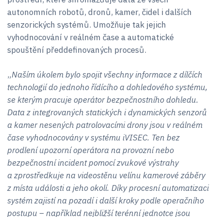
autonomních robotů, dronů, kamer, čidel i dalších
senzorických systémů. Umožňuje tak jejich
vyhodnocování v reálném čase a automatické
spouštění předdefinovaných procesů.
„
Naším úkolem bylo spojit všechny informace z dílčích
technologií do jednoho řídícího a dohledového systému,
se kterým pracuje operátor bezpečnostního dohledu.
Data z integrovaných statických i dynamických senzorů
a kamer nesených patrolovacími drony jsou v reálném
čase vyhodnocovány v systému iVISEC. Ten bez
prodlení upozorní operátora na provozní nebo
bezpečnostní incident pomocí zvukové výstrahy
a zprostředkuje na videostěnu velínu kamerové záběry
z místa události a jeho okolí. Díky procesní automatizaci
systém zajistí na pozadí i další kroky podle operačního
postupu – například nejbližší terénní jednotce jsou