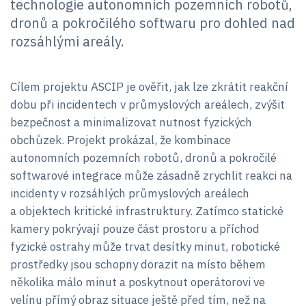
technologie autonomních pozemních robotů,
dronů a pokročilého softwaru pro dohled nad
rozsáhlými areály.
Cílem projektu ASCIP je ověřit, jak lze zkrátit reakční
dobu při incidentech v průmyslových areálech, zvýšit
bezpečnost a minimalizovat nutnost fyzických
obchůzek. Projekt prokázal, že kombinace
autonomních pozemních robotů, dronů a pokročilé
softwarové integrace může zásadně zrychlit reakci na
incidenty v rozsáhlých průmyslových areálech
a objektech kritické infrastruktury. Zatímco statické
kamery pokrývají pouze část prostoru a příchod
fyzické ostrahy může trvat desítky minut, robotické
prostředky jsou schopny dorazit na místo během
několika málo minut a poskytnout operátorovi ve
velínu přímý obraz situace ještě před tím, než na