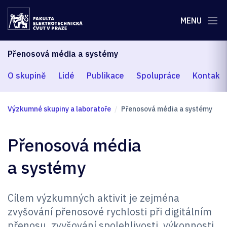
MENU
Přenosová média a systémy
O skupině
Lidé
Publikace
Spolupráce
Kontakt
Výzkumné skupiny a laboratoře
Přenosová média a systémy
Přenosová média
a systémy
Cílem výzkumných aktivit je zejména
zvyšování přenosové rychlosti při digitálním
přenosu, zvyšování spolehlivosti, výkonnosti