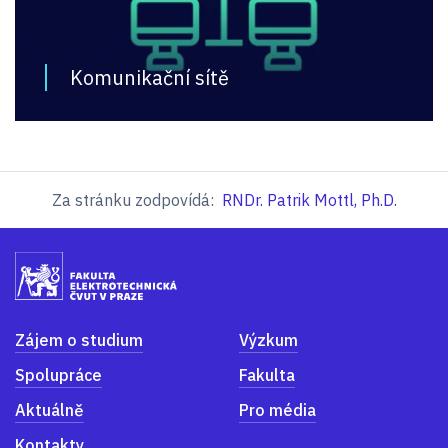
Komunikační sítě
Za stránku zodpovídá:
RNDr. Patrik Mottl, Ph.D.
Zájem o studium
Výzkum
Spolupráce
Fakulta
Aktuálně
Pro média
Kontakty