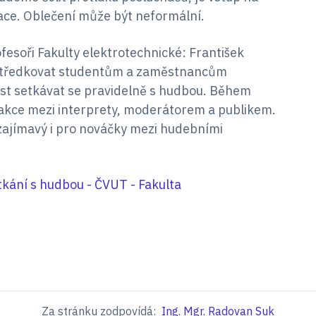
ace. Oblečení může být neformální.
ofesoři Fakulty elektrotechnické: František
rostředkovat studentům a zaměstnancům
st setkávat se pravidelně s hudbou. Během
rakce mezi interprety, moderátorem a publikem.
 zajímavý i pro nováčky mezi hudebními
etkání s hudbou - ČVUT - Fakulta
Za stránku zodpovídá:
Ing. Mgr. Radovan Suk