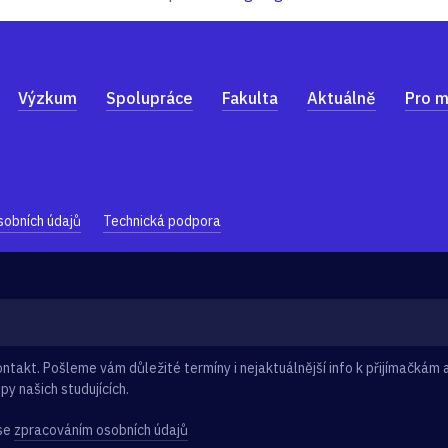
Výzkum
Spolupráce
Fakulta
Aktuálně
Pro m
sobních údajů
Technická podpora
takt. Pošleme vám důležité termíny i nejaktuálnější info k přijímačkám a
py našich studujících.
 se
zpracováním osobních údajů