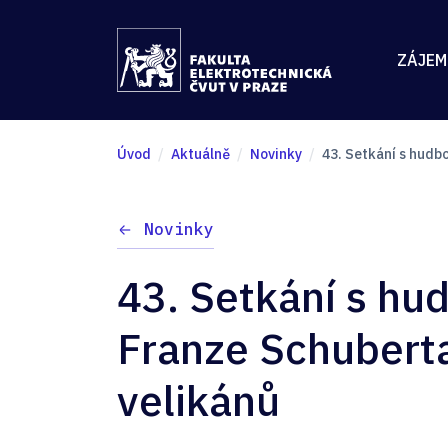
ZÁJEM
Úvod
Aktuálně
Novinky
43. Setkání s hudb
Novinky
43. Setkání s hu
Franze Schuberta
velikánů