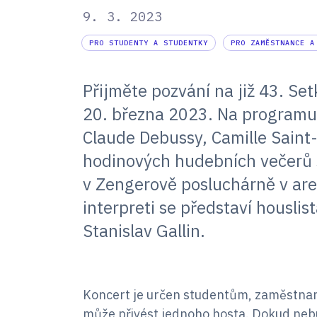
9. 3. 2023
PRO STUDENTY A STUDENTKY
PRO ZAMĚSTNANCE A
Přijměte pozvání na již 43. Se
20. března 2023. Na programu 
Claude Debussy, Camille Saint-
hodinových hudebních večerů s
v Zengerově posluchárně v are
interpreti se představí houslis
Stanislav Gallin.
Koncert je určen studentům, zaměstna
může přivést jednoho hosta. Dokud nebu