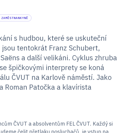
 ZAMĚSTNANKYNĚ
tkání s hudbou, které se uskuteční
jsou tentokrát Franz Schubert,
Saëns a další velikáni. Cyklus zhruba
e špičkovými interprety se koná
álu ČVUT na Karlově náměstí. Jako
ta Roman Patočka a klavírista
ncům ČVUT a absolventům FEL ČVUT. Každý si
deme čelit přetlaku posluchačů, je vstup na