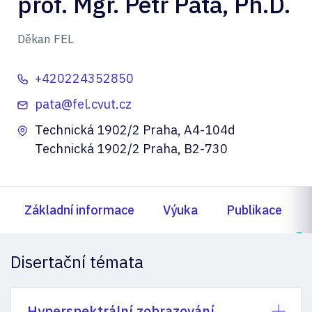
prof. Mgr. Petr Páta, Ph.D.
Děkan FEL
+420224352850
pata@fel.cvut.cz
Technická 1902/2 Praha, A4-104d
Technická 1902/2 Praha, B2-730
Základní informace
Výuka
Publikace
Disertační témata
Hyperspektrální zobrazování