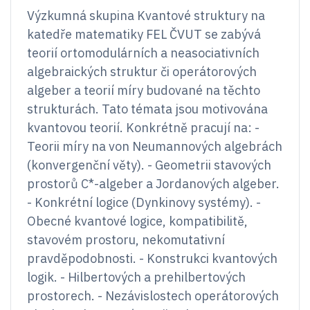
Výzkumná skupina Kvantové struktury na
katedře matematiky FEL ČVUT se zabývá
teorií ortomodulárních a neasociativních
algebraických struktur či operátorových
algeber a teorií míry budované na těchto
strukturách. Tato témata jsou motivována
kvantovou teorií. Konkrétně pracují na: -
Teorii míry na von Neumannových algebrách
(konvergenční věty). - Geometrii stavových
prostorů C*-algeber a Jordanových algeber.
- Konkrétní logice (Dynkinovy systémy). -
Obecné kvantové logice, kompatibilitě,
stavovém prostoru, nekomutativní
pravděpodobnosti. - Konstrukci kvantových
logik. - Hilbertových a prehilbertových
prostorech. - Nezávislostech operátorových