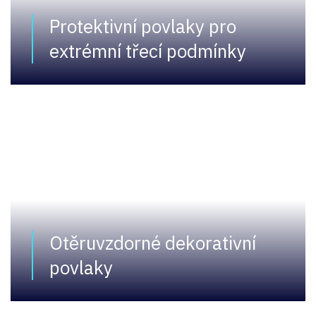
Protektivní povlaky pro
extrémní třecí podmínky
Otěruvzdorné dekorativní
povlaky