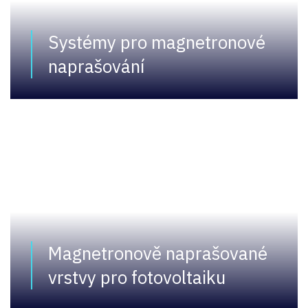
Systémy pro magnetronové
naprašování
Magnetronově naprašované
vrstvy pro fotovoltaiku