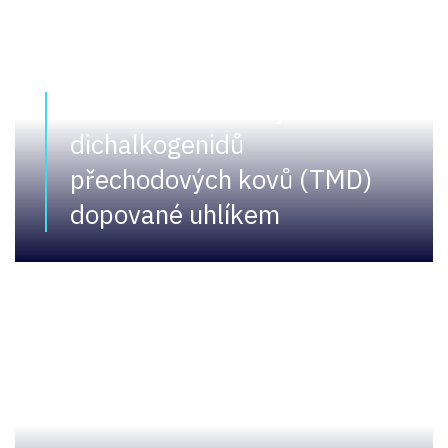
Samomazné vrstvy na bázi
dichalkogenidů
přechodových kovů (TMD)
dopované uhlíkem