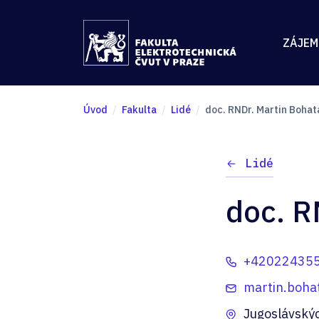
ZÁJEM
Úvod
Fakulta
Lidé
doc. RNDr. Martin Bohata
Lidé
doc. R
+42022435
martin.boha
Jugoslávský