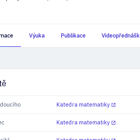
rmace
Výuka
Publikace
Videopřednášk
tě
edoucího
Katedra matematiky
ec
Katedra matematiky