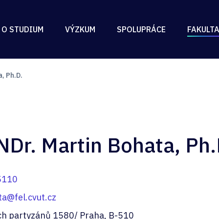
 O STUDIUM
VÝZKUM
SPOLUPRÁCE
FAKULT
, Ph.D.
NDr. Martin Bohata, Ph.
5110
ta@fel.cvut.cz
ch partyzánů 1580/ Praha, B-510