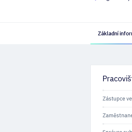
Základní info
Pracoviš
Zástupce v
Zaměstnan