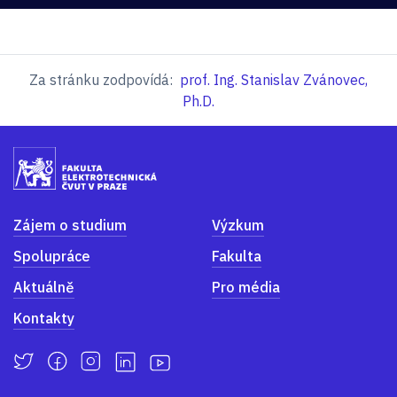
Za stránku zodpovídá:
prof. Ing. Stanislav Zvánovec,
Ph.D.
Zájem o studium
Výzkum
Spolupráce
Fakulta
Aktuálně
Pro média
Kontakty