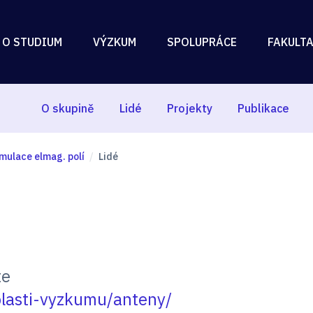
 O STUDIUM
VÝZKUM
SPOLUPRÁCE
FAKULT
O skupině
Lidé
Projekty
Publikace
imulace elmag. polí
Lidé
te
oblasti-vyzkumu/anteny/