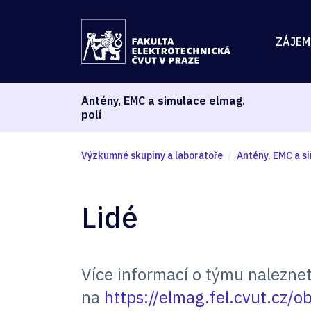
ZÁJEM
Antény, EMC a simulace elmag.
polí
Výzkumné skupiny a laboratoře
Antény, EMC a s
Lidé
Více informací o týmu nalezne
na
https://elmag.fel.cvut.cz/