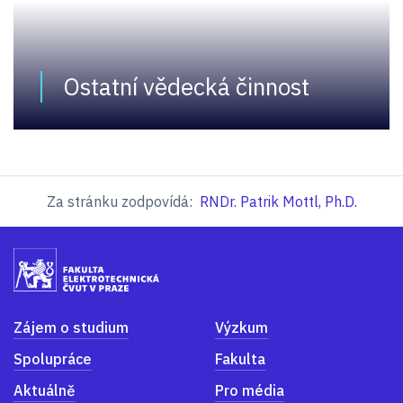
Ostatní vědecká činnost
Za stránku zodpovídá:
RNDr. Patrik Mottl, Ph.D.
Zájem o studium
Výzkum
Spolupráce
Fakulta
Aktuálně
Pro média