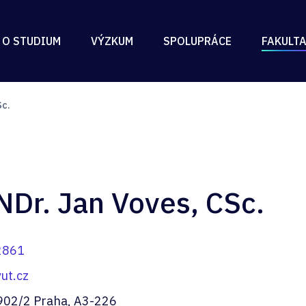
 O STUDIUM
VÝZKUM
SPOLUPRÁCE
FAKULT
Sc.
NDr. Jan Voves, CSc.
2861
ut.cz
902/2 Praha, A3-226