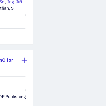
Sc.
,
Ing. Jiří
tfian, S.
nO for
IOP Publishing