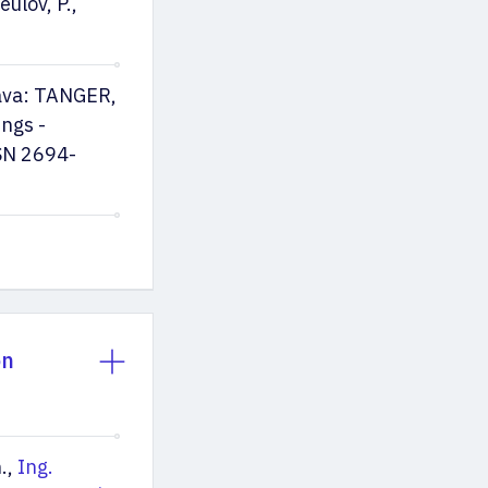
eulov, P.,
ava: TANGER,
ngs -
SN 2694-
on
h.,
Ing.