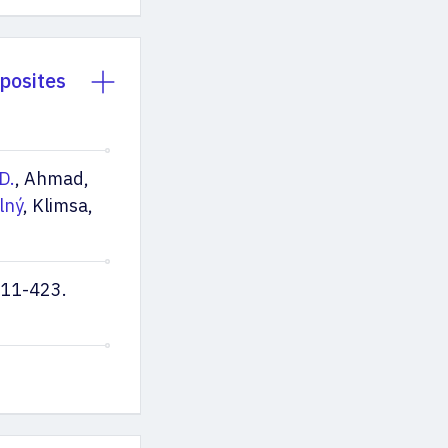
posites
D.
, Ahmad,
lný
, Klimsa,
411-423.