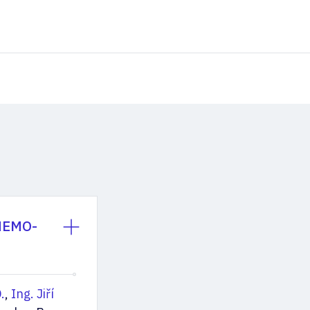
HEMO-
.
,
Ing. Jiří