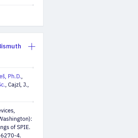
-Bismuth
eš, Ph.D.
,
Sc.
, Cajzl, J.,
vices,
 Washington):
ngs of SPIE.
-6270-4.