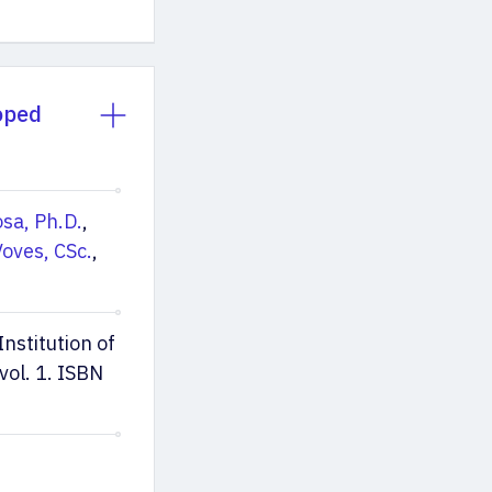
oped
sa, Ph.D.
,
oves, CSc.
,
stitution of
vol. 1. ISBN