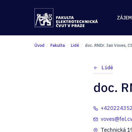
ZÁJEM
Úvod
Fakulta
Lidé
doc. RNDr. Jan Voves, C
Lidé
doc. R
+42022435
voves@fel.cv
Technická 1