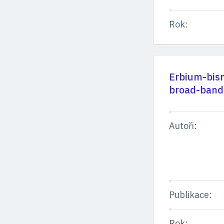
Rok:
Erbium-bism
broad-band 
Autoři:
Publikace:
Rok: