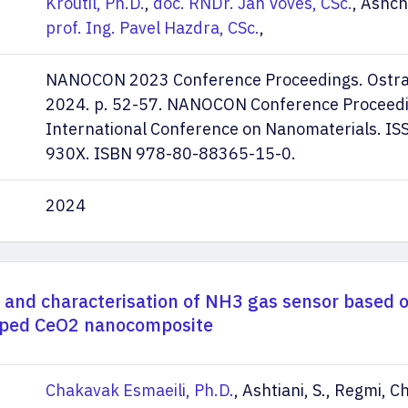
Kroutil, Ph.D.
,
doc. RNDr. Jan Voves, CSc.
, Ashch
prof. Ing. Pavel Hazdra, CSc.
,
NANOCON 2023 Conference Proceedings. Ostr
2024. p. 52-57. NANOCON Conference Proceedi
International Conference on Nanomaterials. IS
930X. ISBN 978-80-88365-15-0.
2024
 and characterisation of NH3 gas sensor based 
ped CeO2 nanocomposite
Chakavak Esmaeili, Ph.D.
, Ashtiani, S., Regmi, C