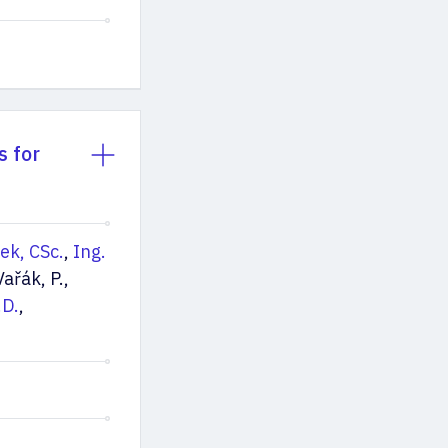
s for
ek, CSc.
,
Ing.
Vařák, P.,
.D.
,